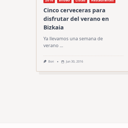
2016
Bilbao
Listas
Restaurantes
Cinco cerveceras para
disfrutar del verano en
Bizkaia
Ya llevamos una semana de
verano
...
Bori
Jun 30, 2016