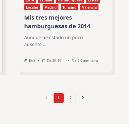
2014
España
Hamburguesa
Listas
Locales
Madrid
Turismo
Valencia
Mis tres mejores
hamburguesas de 2014
Aunque he estado un poco
ausente
...
En
Bori
Dic 30, 2014
3 Comentarios
Mis
Tres
Mejores
Hamburguesas
De
2014
1
2