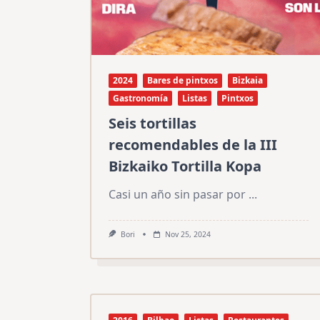
2024
Bares de pintxos
Bizkaia
Gastronomía
Listas
Pintxos
Seis tortillas
recomendables de la III
Bizkaiko Tortilla Kopa
Casi un año sin pasar por
...
Bori
Nov 25, 2024