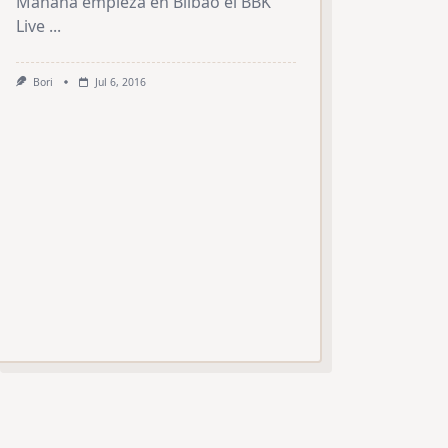
Mañana empieza en Bilbao el BBK
Live
...
Bori
Jul 6, 2016