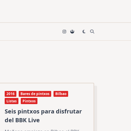
2016
Bares de pintxos
Bilbao
Listas
Pintxos
Seis pintxos para disfrutar
del BBK Live