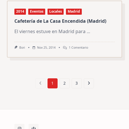
2014
Eventos
Locales
Madrid
Cafetería de La Casa Encendida (Madrid)
El viernes estuve en Madrid para
...
En
Bori
Nov 25, 2014
1 Comentario
Cafetería
De
La
Casa
Encendida
(Madrid)
1
2
3