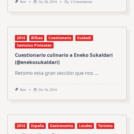
En
Bori
Dic 30, 2014
3 Comentarios
Mis
Tres
Mejores
Hamburguesas
De
2014
2014
Bilbao
Cuestionario
Euskadi
Santutxu Pintxotan
Cuestionario culinario a Eneko Sukaldari
(@enekosukaldari)
Retomo esta gran sección que nos
...
Bori
Dic 16, 2014
2014
España
Gastronomía
Locales
Turismo