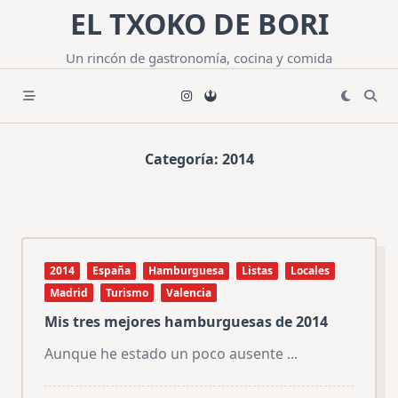
Saltar
EL TXOKO DE BORI
al
contenido
Un rincón de gastronomía, cocina y comida
Categoría:
2014
2014
España
Hamburguesa
Listas
Locales
Madrid
Turismo
Valencia
Mis tres mejores hamburguesas de 2014
Aunque he estado un poco ausente
...