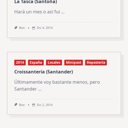
La Tasca (Santoña)
Hará un mes o así fui
...
Bori
Dic 4, 2014
2014
España
Locales
Minipost
Repostería
Croissantería (Santander)
Últimamente voy bastante menos, pero
Santander
...
Bori
Dic 2, 2014