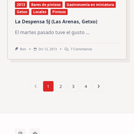
2013
Bares de pintxos
Gastronomía en miniatura
Getxo
Locales
Pintxos
La Despensa 5J (Las Arenas, Getxo)
El martes pasado tuve el gusto
...
En
Bori
Dic 12, 2013
7 Comentarios
La
Despensa
5J
(Las
Arenas,
Getxo)
1
2
3
4