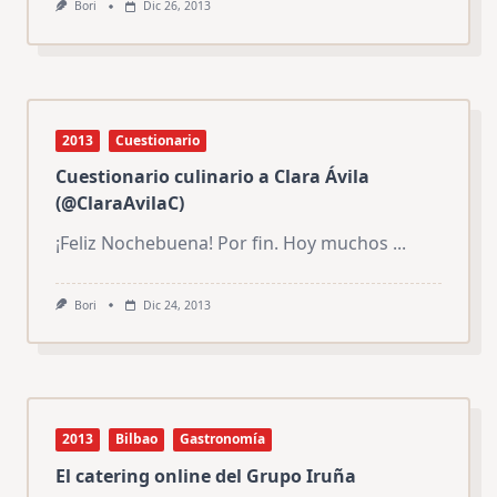
Bori
Dic 26, 2013
2013
Cuestionario
Cuestionario culinario a Clara Ávila
(@ClaraAvilaC)
¡Feliz Nochebuena! Por fin. Hoy muchos
...
Bori
Dic 24, 2013
2013
Bilbao
Gastronomía
El catering online del Grupo Iruña