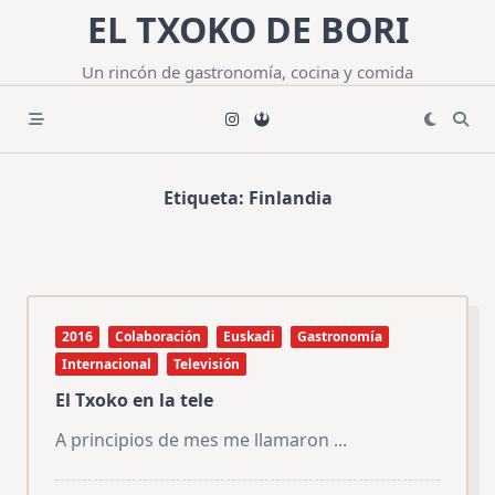
Saltar
EL TXOKO DE BORI
al
contenido
Un rincón de gastronomía, cocina y comida
Etiqueta:
Finlandia
2016
Colaboración
Euskadi
Gastronomía
Internacional
Televisión
El Txoko en la tele
A principios de mes me llamaron
...