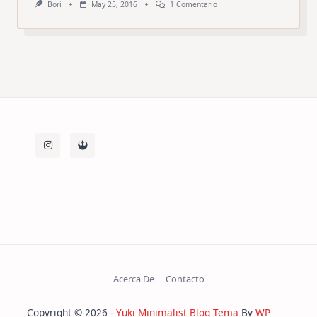
En
Bori
May 25, 2016
1 Comentario
El
Txoko
En
La
Tele
Acerca De
Contacto
Copyright © 2026 -
Yuki Minimalist Blog Tema
By
WP