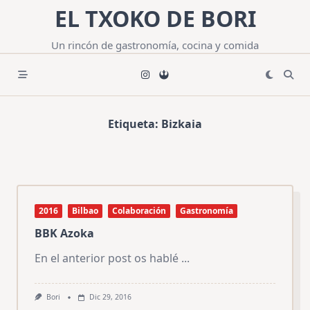
Saltar
EL TXOKO DE BORI
al
contenido
Un rincón de gastronomía, cocina y comida
Etiqueta:
Bizkaia
2016
Bilbao
Colaboración
Gastronomía
BBK Azoka
En el anterior post os hablé
...
Bori
Dic 29, 2016