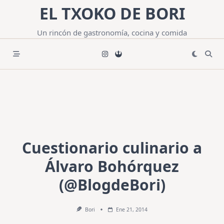
Saltar
EL TXOKO DE BORI
al
contenido
Un rincón de gastronomía, cocina y comida
Cuestionario culinario a
Álvaro Bohórquez
(@BlogdeBori)
Bori
Ene 21, 2014