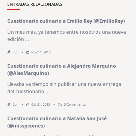
ENTRADAS RELACIONADAS
Cuestionario culinario a Emilio Rey (@EmilioRey)
Un mes más, ya tenemos entre nosotros una nueva
edición
...
Bori
Nov 11, 2015
Cuestionario culinario a Alejandro Marquino
(@AlexMarquino)
Llevaba ya tiempo sin publicar una nueva entrega
del cuestionario
...
En
Bori
Oct 21, 2015
3 Comentarios
Cuestionario
Culinario
Cuestionario culinario a Natalia San José
A
Alejandro
(@misspeonies)
Marquino
(@AlexMarquino)