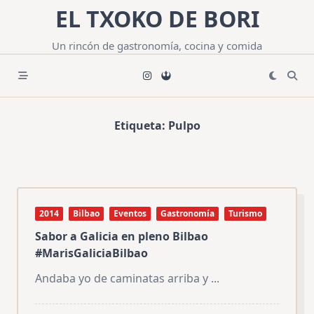
Saltar
EL TXOKO DE BORI
al
contenido
Un rincón de gastronomía, cocina y comida
Etiqueta:
Pulpo
2014
Bilbao
Eventos
Gastronomía
Turismo
Sabor a Galicia en pleno Bilbao
#MarisGaliciaBilbao
Andaba yo de caminatas arriba y
...