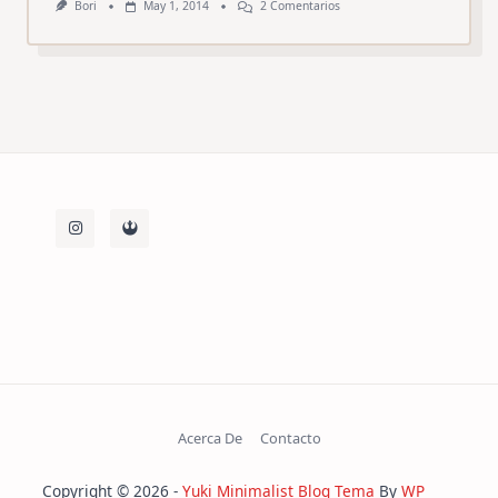
En
Bori
May 1, 2014
2 Comentarios
Sabor
A
Galicia
En
Pleno
Bilbao
#MarisGaliciaBilbao
Acerca De
Contacto
Copyright © 2026 -
Yuki Minimalist Blog Tema
By
WP