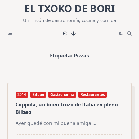
Saltar
EL TXOKO DE BORI
al
contenido
Un rincón de gastronomía, cocina y comida
Etiqueta:
Pizzas
2014
Bilbao
Gastronomía
Restaurantes
Coppola, un buen trozo de Italia en pleno
Bilbao
Ayer quedé con mi buena amiga
...