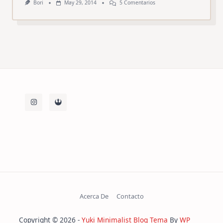
En
Bori
May 29, 2014
5 Comentarios
Coppola,
Un
Buen
Trozo
De
Italia
En
Pleno
Bilbao
Acerca De
Contacto
Copyright © 2026 -
Yuki Minimalist Blog Tema
By
WP