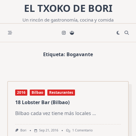
Saltar
EL TXOKO DE BORI
al
contenido
Un rincón de gastronomía, cocina y comida
Etiqueta:
Bogavante
2016
Bilbao
Restaurantes
18 Lobster Bar (Bilbao)
Bilbao cada vez tiene más locales
...
En
Bori
Sep 21, 2016
1 Comentario
18