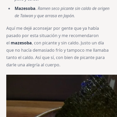
Mazesoba
.
Ramen seco picante sin caldo de origen
de Taiwan y que arrasa en Japón.
Aquí me dejé aconsejar por gente que ya había
pasado por esta situación y me recomendaron
el
mazesoba
, con picante y sin caldo. Justo un día
que no hacía demasiado frío y tampoco me llamaba
tanto el caldo. Así que sí, con bien de picante para
darle una alegría al cuerpo.