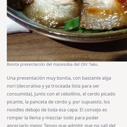
Bonita presentación del mazesoba del Oh! Taku.
Una presentación muy bonita, con bastante alga
nori (decorativa y ya troceada lista para ser
consumida), junto con el cebollino, el cerdo picado
picante, la panceta de cerdo y, por supuesto, los
noodles debajo de toda esa capa. El consejo es
romper la llema y mezclar todo para poder
apreciarlo mejor. Tengo que admitir que no salí del