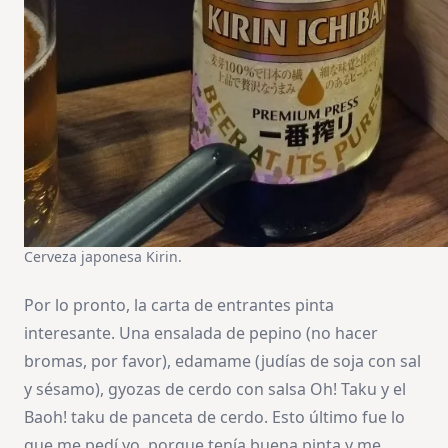
Cerveza japonesa Kirin.
Por lo pronto, la carta de entrantes pinta
interesante. Una ensalada de pepino (no hacer
bromas, por favor), edamame (judías de soja con sal
y sésamo), gyozas de cerdo con salsa Oh! Taku y el
Baoh! taku de panceta de cerdo. Esto último fue lo
que me pedí yo, porque tenía buena pinta y me