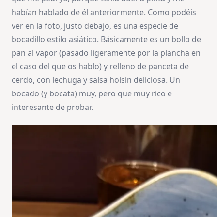
habían hablado de él anteriormente. Como podéis
ver en la foto, justo debajo, es una especie de
bocadillo estilo asiático. Básicamente es un bollo de
pan al vapor (pasado ligeramente por la plancha en
el caso del que os hablo) y relleno de panceta de
cerdo, con lechuga y salsa hoisin deliciosa. Un
bocado (y bocata) muy, pero que muy rico e
interesante de probar.