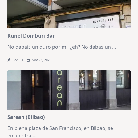
Kunel Domburi Bar
No dabais un duro por mí, ¿eh? No dabas un
...
Bori
Nov 23, 2023
Sarean (Bilbao)
En plena plaza de San Francisco, en Bilbao, se
encuentra
...