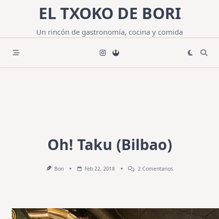
Saltar
EL TXOKO DE BORI
al
contenido
Un rincón de gastronomía, cocina y comida
Oh! Taku (Bilbao)
En
Bori
Feb 22, 2018
2 Comentarios
Oh!
Taku
(Bilbao)