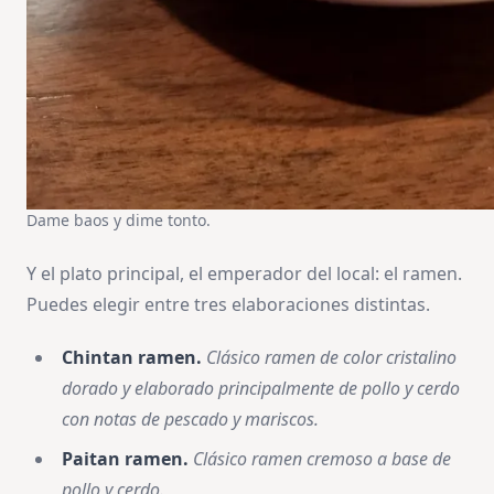
Dame baos y dime tonto.
Y el plato principal, el emperador del local: el ramen.
Puedes elegir entre tres elaboraciones distintas.
Chintan ramen.
Clásico ramen de color cristalino
dorado y elaborado principalmente de pollo y cerdo
con notas de pescado y mariscos.
Paitan ramen.
Clásico ramen cremoso a base de
pollo y cerdo.