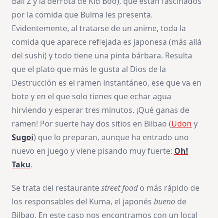
Ball Z y la derrota de Kid Boo), que están fascinados
por la comida que Bulma les presenta.
Evidentemente, al tratarse de un anime, toda la
comida que aparece reflejada es japonesa (más allá
del sushi) y todo tiene una pinta bárbara. Resulta
que el plato que más le gusta al Dios de la
Destrucción es el ramen instantáneo, ese que va en
bote y en el que solo tienes que echar agua
hirviendo y esperar tres minutos. ¡Qué ganas de
ramen! Por suerte hay dos sitios en Bilbao (
Udon
y
Sugoi
) que lo preparan, aunque ha entrado uno
nuevo en juego y viene pisando muy fuerte:
Oh!
Taku
.
Se trata del restaurante
street food
o más rápido de
los responsables del Kuma, el japonés
bueno
de
Bilbao. En este caso nos encontramos con un local