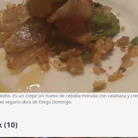
toño. Es un crepe sin huevo de cebolla morada con calabaza y cr
txo vegano obra de Diego Domingo.
 (10)