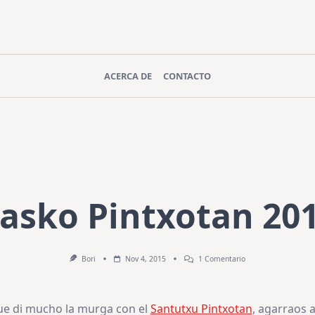
ACERCA DE
CONTACTO
asko Pintxotan 20
En
Bori
Nov 4, 2015
1 Comentario
Kasko
Pintxotan
2015
ue di mucho la murga con el
Santutxu Pintxotan
, agarraos a