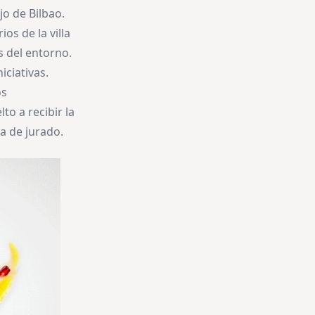
jo de Bilbao.
os de la villa
s del entorno.
iciativas.
os
to a recibir la
da de jurado.