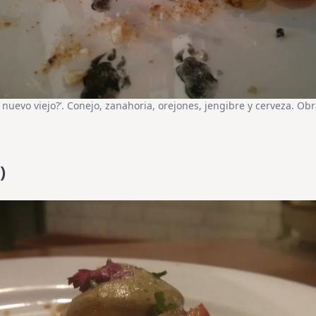
 nuevo viejo?’. Conejo, zanahoria, orejones, jengibre y cerveza. O
)