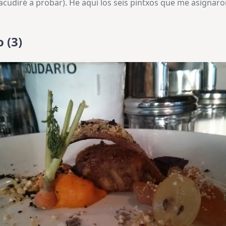
 acudiré a probar). He aquí los seis pintxos que me asignaro
 (3)