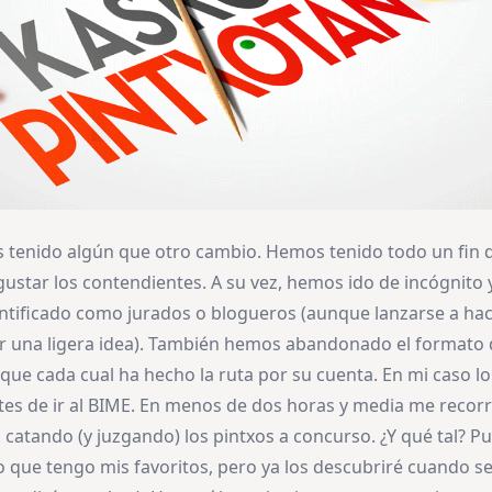
 tenido algún que otro cambio. Hemos tenido todo un fin
star los contendientes. A su vez, hemos ido de incógnito y,
tificado como jurados o blogueros (aunque lanzarse a hac
 una ligera idea). También hemos abandonado el formato d
 que cada cual ha hecho la ruta por su cuenta. En mi caso lo 
tes de ir al BIME. En menos de dos horas y media me recorrí
i catando (y juzgando) los pintxos a concurso. ¿Y qué tal? P
o que tengo mis favoritos, pero ya los descubriré cuando se