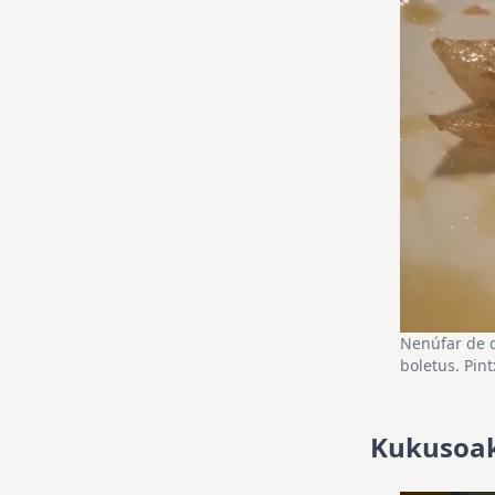
Nenúfar de o
boletus. Pin
Kukusoak