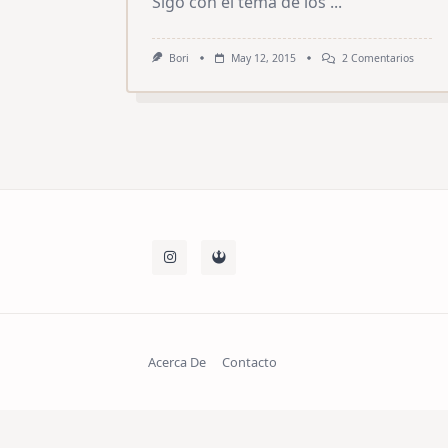
Sigo con el tema de los
...
En
Bori
May 12, 2015
2 Comentarios
Santut
Pintxo
2015
(Día
2)
Acerca De
Contacto