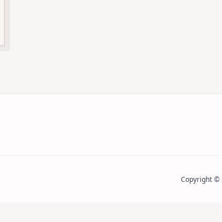
xu
tan
Copyright ©