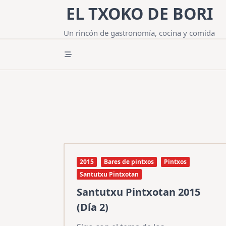
Saltar
EL TXOKO DE BORI
al
contenido
Un rincón de gastronomía, cocina y comida
2015
Bares de pintxos
Pintxos
Santutxu Pintxotan
Santutxu Pintxotan 2015
(Día 2)