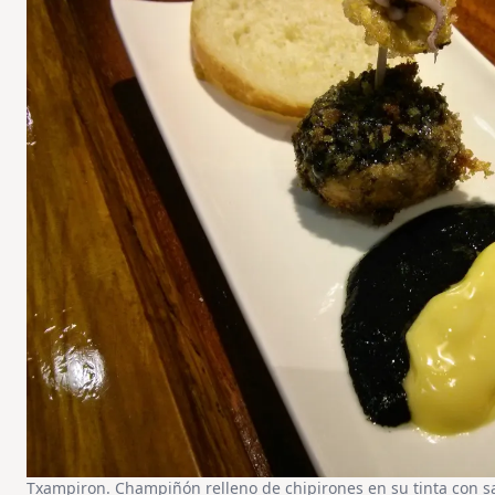
Txampiron. Champiñón relleno de chipirones en su tinta con sal