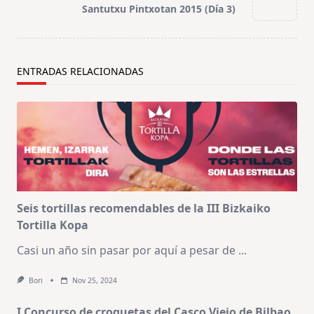
reader-
Santutxu Pintxotan 2015 (Día 3)
text">Página</span>
ENTRADAS RELACIONADAS
Seis tortillas recomendables de la III Bizkaiko
Tortilla Kopa
Casi un año sin pasar por aquí a pesar de
...
Bori
Nov 25, 2024
I Concurso de croquetas del Casco Viejo de Bilbao