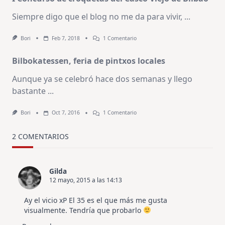
Siempre digo que el blog no me da para vivir,
...
En
Bori
Feb 7, 2018
1 Comentario
I
Concurso
Bilbokatessen, feria de pintxos locales
De
Croquetas
Del
Aunque ya se celebró hace dos semanas y llego
Casco
bastante
...
Viejo
De
Bilbao
En
Bori
Oct 7, 2016
1 Comentario
Bilbokatessen,
Feria
De
2 COMENTARIOS
Pintxos
Locales
Gilda
12 mayo, 2015 a las 14:13
Ay el vicio xP El 35 es el que más me gusta
visualmente. Tendría que probarlo