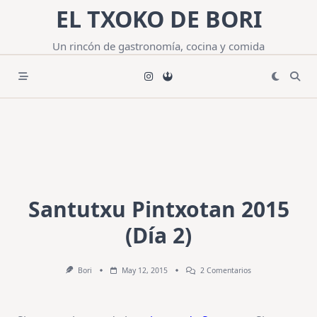
Saltar
EL TXOKO DE BORI
al
contenido
Un rincón de gastronomía, cocina y comida
Santutxu Pintxotan 2015
(Día 2)
En
Bori
May 12, 2015
2 Comentarios
Santutxu
Pintxotan
2015
(Día