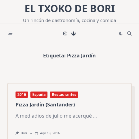
Saltar
EL TXOKO DE BORI
al
contenido
Un rincón de gastronomía, cocina y comida
Etiqueta:
Pizza Jardín
2016
España
Restaurantes
Pizza Jardín (Santander)
A mediadios de julio me acerqué
...
Bori
Ago 18, 2016