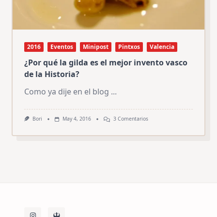
2016
Eventos
Minipost
Pintxos
Valencia
¿Por qué la gilda es el mejor invento vasco
de la Historia?
Como ya dije en el blog
...
En
Bori
May 4, 2016
3 Comentarios
¿Por
Qué
La
Gilda
Es
El
Mejor
Invento
Vasco
De
La
Historia?