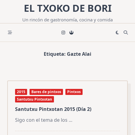
Saltar
EL TXOKO DE BORI
al
contenido
Un rincón de gastronomía, cocina y comida
Etiqueta:
Gazte Alai
2015
Bares de pintxos
Pintxos
Santutxu Pintxotan
Santutxu Pintxotan 2015 (Día 2)
Sigo con el tema de los
...