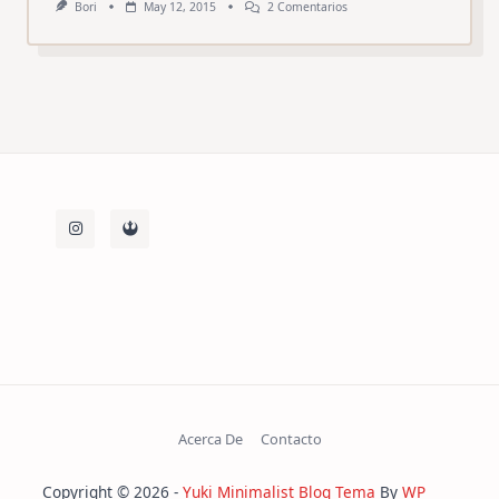
En
Bori
May 12, 2015
2 Comentarios
Santutxu
Pintxotan
2015
(Día
2)
Acerca De
Contacto
Copyright © 2026 -
Yuki Minimalist Blog Tema
By
WP