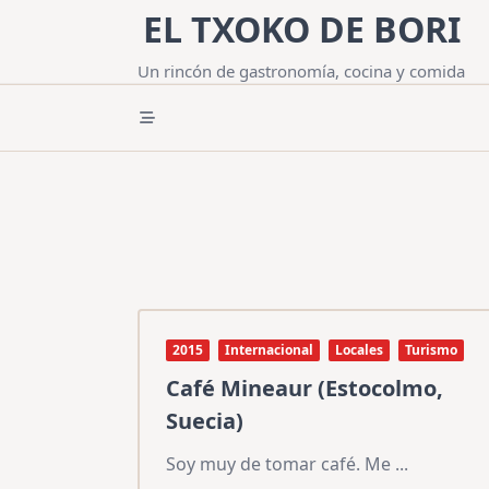
Saltar
EL TXOKO DE BORI
al
contenido
Un rincón de gastronomía, cocina y comida
2015
Internacional
Locales
Turismo
Café Mineaur (Estocolmo,
Suecia)
Soy muy de tomar café. Me
...