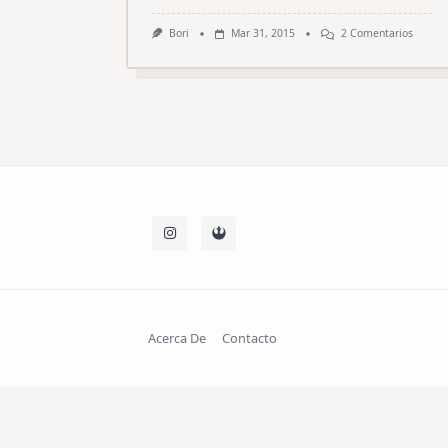
En
Bori
Mar 31, 2015
2 Comentarios
Café
Mineau
(Estoc
Suecia)
Acerca De
Contacto