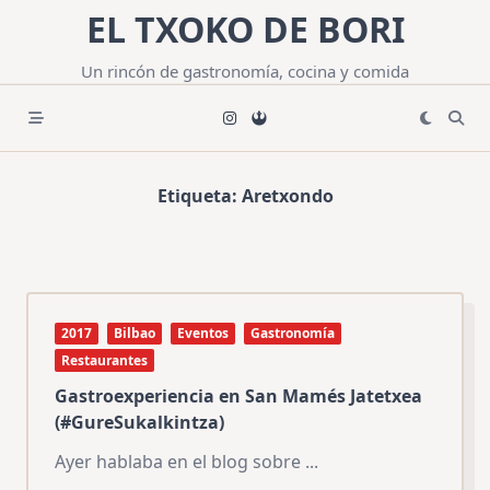
Saltar
EL TXOKO DE BORI
al
contenido
Un rincón de gastronomía, cocina y comida
Etiqueta:
Aretxondo
2017
Bilbao
Eventos
Gastronomía
Restaurantes
Gastroexperiencia en San Mamés Jatetxea
(#GureSukalkintza)
Ayer hablaba en el blog sobre
...