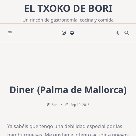
Saltar
EL TXOKO DE BORI
al
contenido
Un rincón de gastronomía, cocina y comida
Diner (Palma de Mallorca)
Bori
Sep 10, 2015
Ya sabéis que tengo una debilidad especial por las
hamburguesas. Me gustan e intento acudir a nuevos