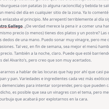
urguesa con patatas (o alguna racioncilla) y bebida te sal
 menú del día en cualquier sitio de la zona. Ya lo comenté 
 enlazaba el principio. Me arrepentí terriblemente al día s
tro Gallego
. ¿De verdad merece la pena ir a comer una 
mismo precio (o menos) tienes dos platos y un postre? Las 
os dedos de una mano. Puedo sonar muy vinagre, pero me 
casiones. Tal vez, en fin de semana, sea mejor el menú ham
l precio. También a la noche, claro. Puede que esté barrien
s del Alvarito’s, pero creo que son muy acertados.
pararnos a hablar de las locuras que hay por ahí que casi p
 pan y pan. Variedades e ingredientes cada vez más exóticos
demenciales para intentar sorprender, pero que pueden ca
o dicho, es posible que sea un vinagres con el tema, pero m
 burbuja que acabará por explotarnos en la cara.