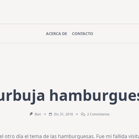
ACERCA DE
CONTACTO
urbuja hamburgues
En
Bori
Dic 31, 2018
2 Comentarios
Burbuja
Hamburguesil
 otro día el tema de las hamburguesas. Fue mi fallida visit