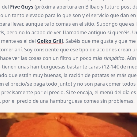
 del
Five Guys
(próxima apertura en Bilbao y futuro post d
o un tanto elevado para lo que son y el servicio que dan en 
ra llevar, aunque te lo comas en el sitio. Supongo que es 
is
, pero no lo acabo de ver. Llamadme antiguo si queréis. 
a mente es el del
Goiko Grill
. Sabéis que me gusta y que me 
comer ahí. Soy consciente que ese tipo de acciones crean un
ace ver las cosas con un filtro un poco más
simpático
. Aún
 tienen unas hamburguesas bastante caras (12-14€ de medi
ndo que están muy buenas, la ración de patatas es más que
en el precio/se paga todo junto) y no son para comer todos 
precisamente por el precio. Si te encaja, el menú del día e
, por el precio de una hamburguesa comes sin problemas.