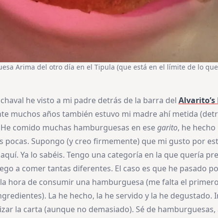
sa Arima del otro día en el Tipula (que está en el límite de lo qu
chaval he visto a mi padre detrás de la barra del
Alvarito’s
nte muchos años también estuvo mi madre ahí metida (detrá
a). He comido muchas hamburguesas en ese
garito
, he hecho
s pocas. Supongo (y creo firmemente) que mi gusto por es
aquí. Ya lo sabéis. Tengo una categoría en la que quería pr
lego a comer tantas diferentes. El caso es que he pasado po
 la hora de consumir una hamburguesa (me falta el primero 
ngredientes). La he hecho, la he servido y la he degustado. 
izar la carta (aunque no demasiado). Sé de hamburguesas,