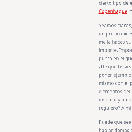
cierto tipo de
Copenhague
. 
Seamos claros,
un precio exce
me la haces vue
importe. Impor
punto en el que
¿De qué te sirv
poner ejemplos)
mismo con el p
elementos del 
de bollo y no 
regulero? A mi 
Puede que sea 
hablar demasia