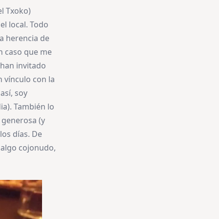
el Txoko)
el local. Todo
la herencia de
Un caso que me
han invitado
 vínculo con la
 así, soy
a). También lo
 generosa (y
los días. De
s algo cojonudo,