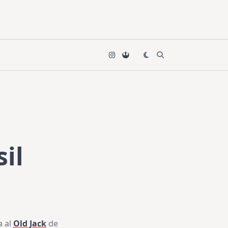
il
a al
Old Jack
de