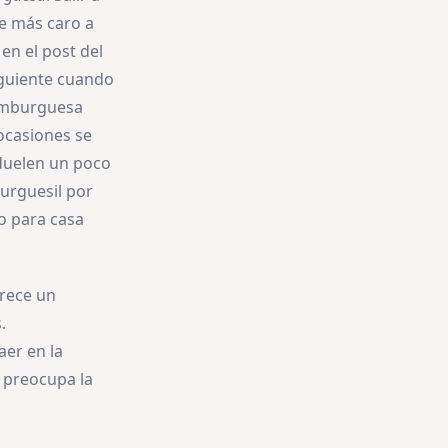
e más caro a
en el post del
iguiente cuando
hamburguesa
ocasiones se
duelen un poco
burguesil por
do para casa
arece un
.
er en la
e preocupa la