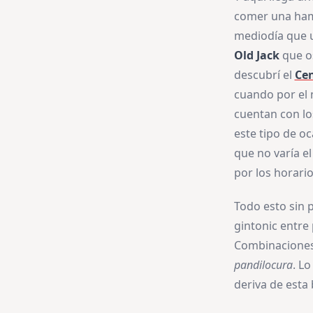
comer una hamb
mediodía que un
Old Jack
que os
descubrí el
Cen
cuando por el 
cuentan con l
este tipo de o
que no varía e
por los horario
Todo esto sin 
gintonic entre
Combinaciones 
pandilocura
. L
deriva de esta