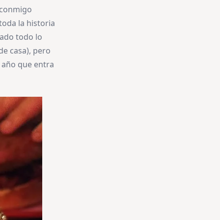
o conmigo
oda la historia
ado todo lo
e casa), pero
l año que entra