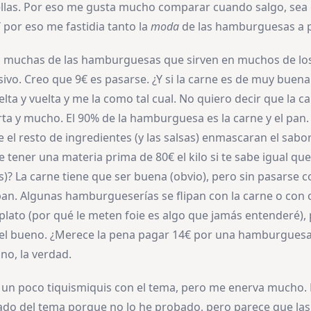
 ellas. Por eso me gusta mucho comparar cuando salgo, sea
Y por eso me fastidia tanto la
moda
de las hamburguesas a p
 muchas de las hamburguesas que sirven en muchos de los 
sivo. Creo que 9€ es pasarse. ¿Y si la carne es de muy buena
lta y vuelta y me la como tal cual. No quiero decir que la c
ta y mucho. El 90% de la hamburguesa es la carne y el pan.
 el resto de ingredientes (y las salsas) enmascaran el sabor
e tener una materia prima de 80€ el kilo si te sabe igual qu
? La carne tiene que ser buena (obvio), pero sin pasarse co
an. Algunas hamburgueserías se flipan con la carne o con 
plato (por qué le meten foie es algo que jamás entenderé), 
del bueno. ¿Merece la pena pagar 14€ por una hamburgues
no, la verdad.
un poco tiquismiquis con el tema, pero me enerva mucho.
do del tema porque no lo he probado, pero parece que las