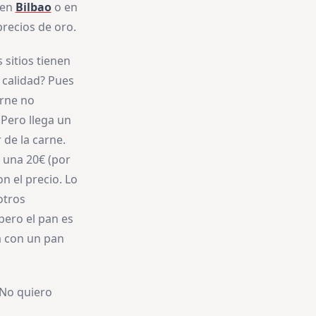
 en
Bilbao
o en
recios de oro.
sitios tienen
 calidad? Pues
arne no
 Pero llega un
 de la carne.
e una 20€ (por
n el precio. Lo
otros
pero el pan es
a con un pan
 No quiero