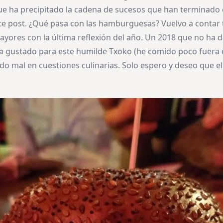
ue ha precipitado la cadena de sucesos que han terminad
te post. ¿Qué pasa con las hamburguesas? Vuelvo a contar t
yores con la última reflexión del año. Un 2018 que no ha d
 gustado para este humilde Txoko (he comido poco fuera d
do mal en cuestiones culinarias. Solo espero y deseo que e