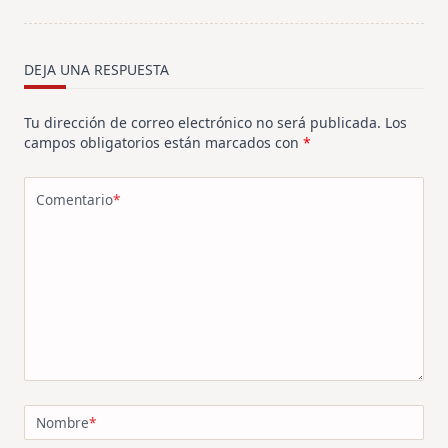
screen-
reader-
text">Página</span>
DEJA UNA RESPUESTA
Tu dirección de correo electrónico no será publicada.
Los
campos obligatorios están marcados con
*
Comentario
*
Nombre
*