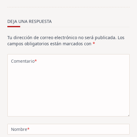
screen-
reader-
text">Página</span>
DEJA UNA RESPUESTA
Tu dirección de correo electrónico no será publicada.
Los
campos obligatorios están marcados con
*
Comentario
*
Nombre
*