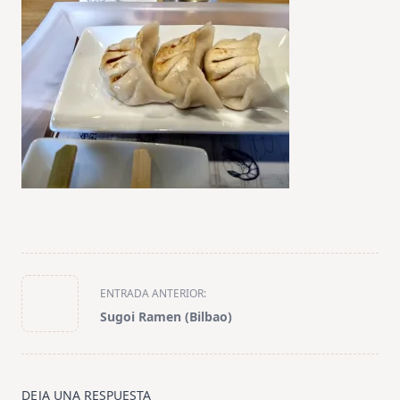
<span
ENTRADA ANTERIOR:
class="nav-
Sugoi Ramen (Bilbao)
subtitle
screen-
reader-
text">Página</span>
DEJA UNA RESPUESTA