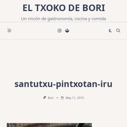
Saltar
EL TXOKO DE BORI
al
contenido
Un rincón de gastronomía, cocina y comida
santutxu-pintxotan-iru
Bori
May 11, 2015