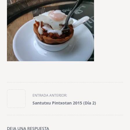
<span
ENTRADA ANTERIOR:
class="nav-
Santutxu Pintxotan 2015 (Día 2)
subtitle
screen-
reader-
text">Página</span>
DEJA UNA RESPUESTA