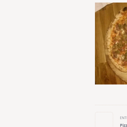
<span
ENT
class="nav-
Piz