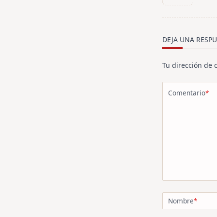
subtitle
screen-
reader-
text">Página<
DEJA UNA RESPU
Tu dirección de 
Comentario
*
Nombre
*