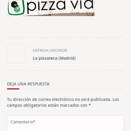
<span
ENTRADA ANTERIOR:
class="nav-
La pizzateca (Madrid)
subtitle
screen-
reader-
text">Página</span>
DEJA UNA RESPUESTA
Tu dirección de correo electrónico no será publicada.
Los
campos obligatorios están marcados con
*
Comentario
*