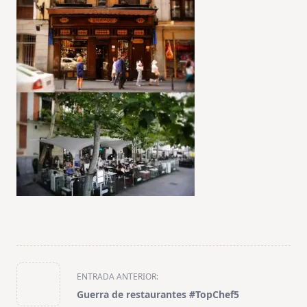
<span
ENTRADA ANTERIOR:
class="nav-
Guerra de restaurantes #TopChef5
subtitle