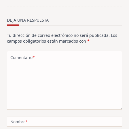
screen-
reader-
text">Página</span>
DEJA UNA RESPUESTA
Tu dirección de correo electrónico no será publicada.
Los
campos obligatorios están marcados con
*
Comentario
*
Nombre
*