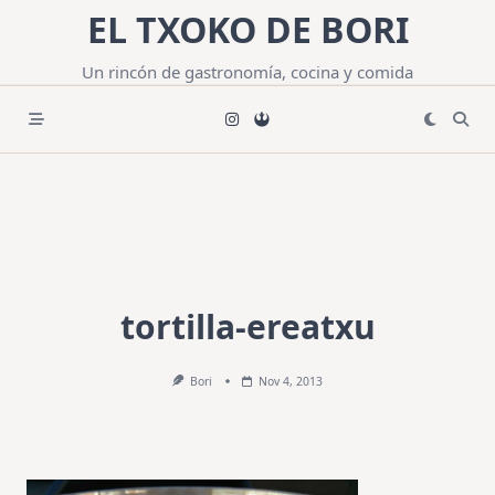
Saltar
EL TXOKO DE BORI
al
contenido
Un rincón de gastronomía, cocina y comida
tortilla-ereatxu
Bori
Nov 4, 2013