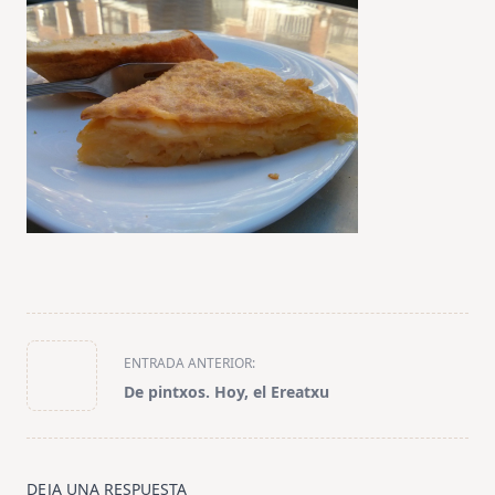
<span
ENTRADA ANTERIOR:
class="nav-
De pintxos. Hoy, el Ereatxu
subtitle
screen-
reader-
text">Página</span>
DEJA UNA RESPUESTA