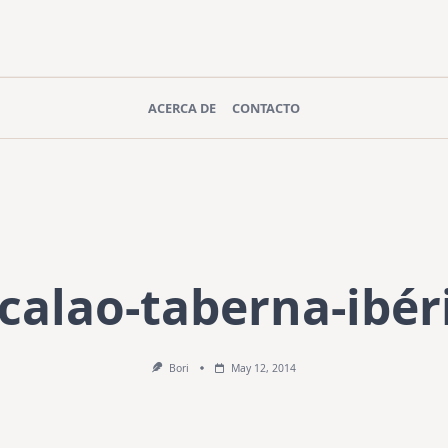
ACERCA DE
CONTACTO
calao-taberna-ibér
Bori
May 12, 2014