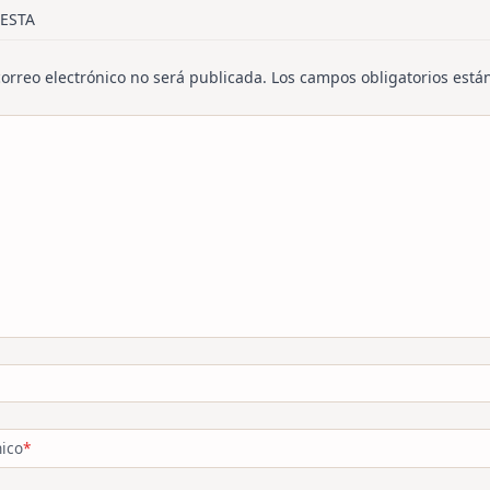
/span>
ESTA
correo electrónico no será publicada.
Los campos obligatorios est
nico
*