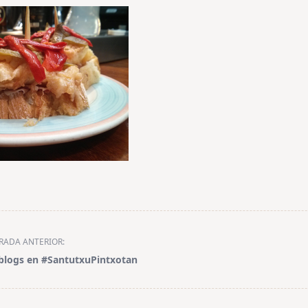
RADA ANTERIOR:
blogs en #SantutxuPintxotan