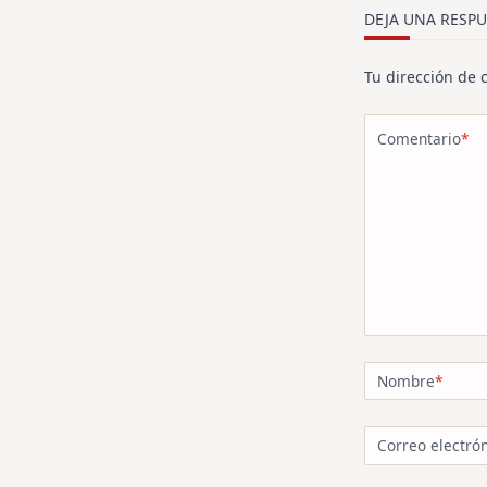
text">Página<
DEJA UNA RESPU
Tu dirección de 
Comentario
*
Nombre
*
Correo electró