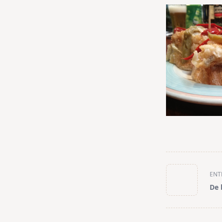
<span
ENT
class="nav-
De 
subtitle
screen-
reader-