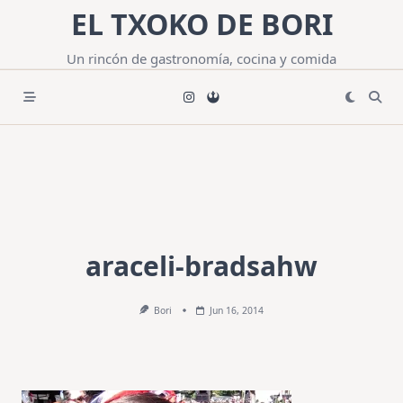
Saltar
EL TXOKO DE BORI
al
contenido
Un rincón de gastronomía, cocina y comida
araceli-bradsahw
Bori
Jun 16, 2014