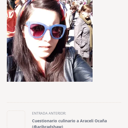
<span
ENTRADA ANTERIOR:
class="nav-
Cuestionario culinario a Araceli Ocaña
subtitle
(@aribradshaw)