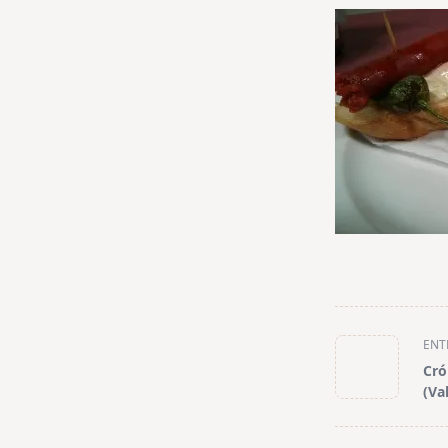
<span
ENT
class="nav-
Cró
subtitle
(Va
screen-
reader-