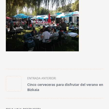
<span
ENTRADA ANTERIOR:
class="nav-
Cinco cerveceras para disfrutar del verano en
subtitle
Bizkaia
screen-
reader-
text">Página</span>