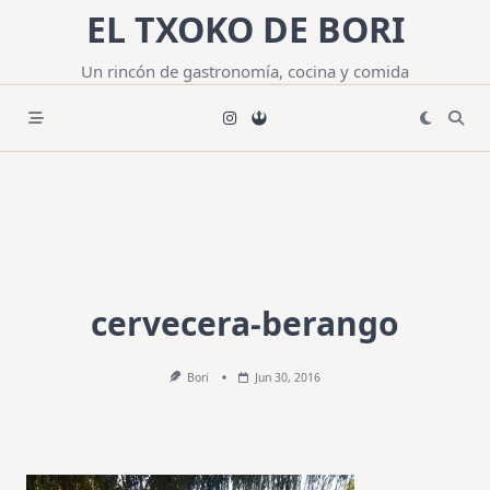
Saltar
EL TXOKO DE BORI
al
contenido
Un rincón de gastronomía, cocina y comida
cervecera-berango
Bori
Jun 30, 2016