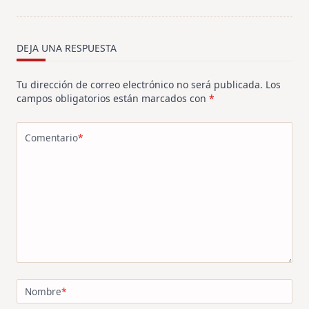
screen-
reader-
text">Página</span>
DEJA UNA RESPUESTA
Tu dirección de correo electrónico no será publicada.
Los
campos obligatorios están marcados con
*
Comentario
*
Nombre
*