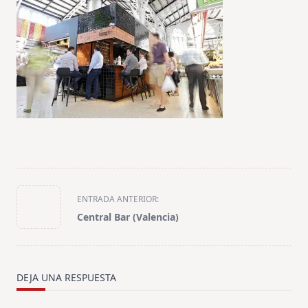
<span
ENTRADA ANTERIOR:
class="nav-
Central Bar (Valencia)
subtitle
screen-
reader-
text">Página</span>
DEJA UNA RESPUESTA