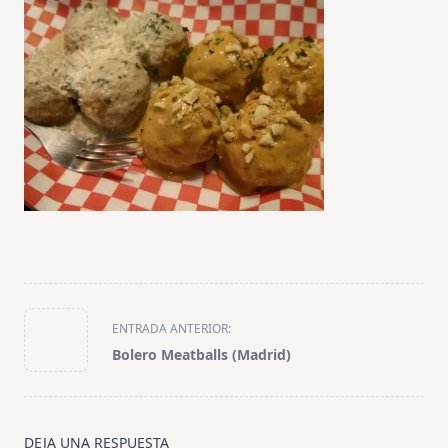
<span
ENTRADA ANTERIOR:
class="nav-
Bolero Meatballs (Madrid)
subtitle
screen-
reader-
text">Página</span>
DEJA UNA RESPUESTA