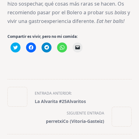
hizo sospechar, qué cosas más raras se hacen. Os
recomiendo pasar por el Bolero a probar sus
bolas
y
vivir una gastroexperiencia diferente.
Eat her balls!
Compartir es vivir, pero no mi comida:
Haz
Haz
Haz
Haz
Haz
clic
clic
clic
clic
clic
para
para
para
para
para
compartir
compartir
compartir
compartir
enviar
en
en
en
en
un
Twitter
Facebook
Telegram
WhatsApp
enlace
(Se
(Se
(Se
(Se
por
abre
abre
abre
abre
correo
en
en
en
en
electrónico
una
una
una
una
a
ventana
ventana
ventana
ventana
un
<span
nueva)
nueva)
nueva)
nueva)
amigo
ENTRADA ANTERIOR:
(Se
class="nav-
abre
La Alvarita #25Alvaritos
en
subtitle
una
ventana
screen-
SIGUIENTE ENTRADA
nueva)
reader-
perretxiCo (Vitoria-Gasteiz)
text">Página</span>