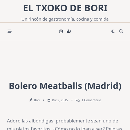
Saltar
EL TXOKO DE BORI
al
contenido
Un rincón de gastronomía, cocina y comida
Bolero Meatballs (Madrid)
En
Bori
Dic 2, 2015
1 Comentario
Bolero
Meatballs
(Madrid)
Adoro las albóndigas, probablemente sean uno de
mis platos favoritos. ¿Cómo no lo iban a ser? Pelotas