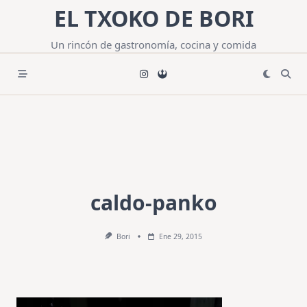
Saltar
EL TXOKO DE BORI
al
contenido
Un rincón de gastronomía, cocina y comida
caldo-panko
Bori
Ene 29, 2015