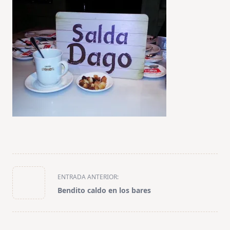
<span
ENTRADA ANTERIOR:
class="nav-
Bendito caldo en los bares
subtitle
screen-
reader-