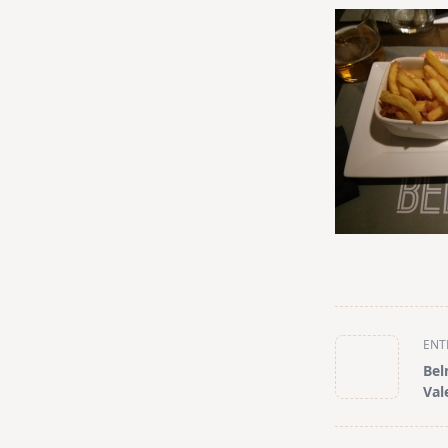
<span
ENT
class="nav-
Bel
subtitle
Val
screen-
reader-