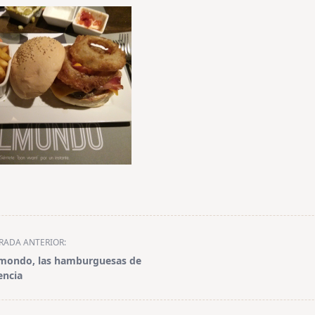
RADA ANTERIOR:
mondo, las hamburguesas de
encia