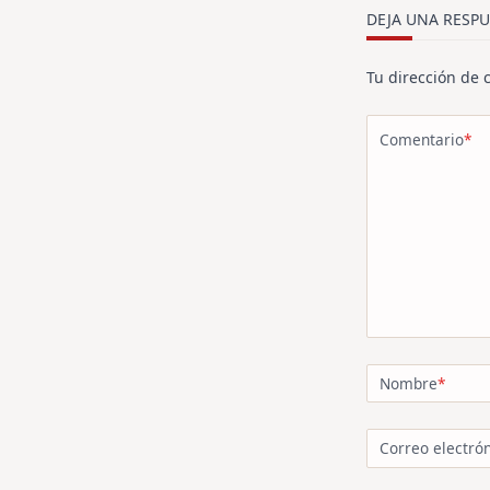
text">Página<
DEJA UNA RESPU
Tu dirección de 
Comentario
*
Nombre
*
Correo electró