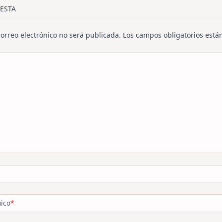
/span>
ESTA
correo electrónico no será publicada.
Los campos obligatorios est
nico
*