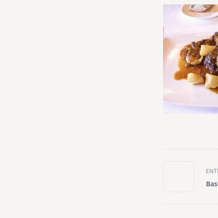
<span
ENT
class="nav-
Bas
subtitle
screen-
reader-