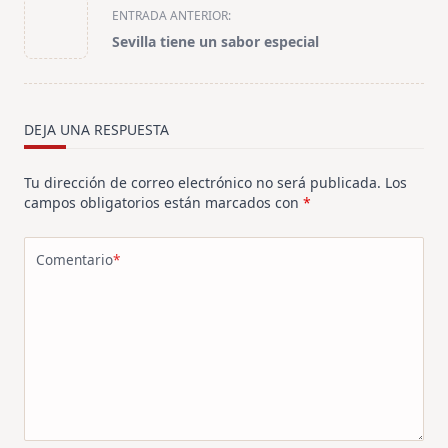
<span
ENTRADA ANTERIOR:
class="nav-
Sevilla tiene un sabor especial
subtitle
screen-
reader-
text">Página</span>
DEJA UNA RESPUESTA
Tu dirección de correo electrónico no será publicada.
Los
campos obligatorios están marcados con
*
Comentario
*