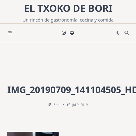
Saltar
EL TXOKO DE BORI
al
contenido
Un rincón de gastronomía, cocina y comida
IMG_20190709_141104505_H
Bori
Jul 9, 2019