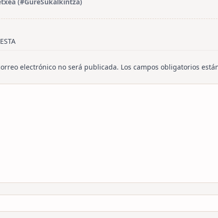
etxea (#GureSukalkintza)
/span>
ESTA
correo electrónico no será publicada.
Los campos obligatorios est