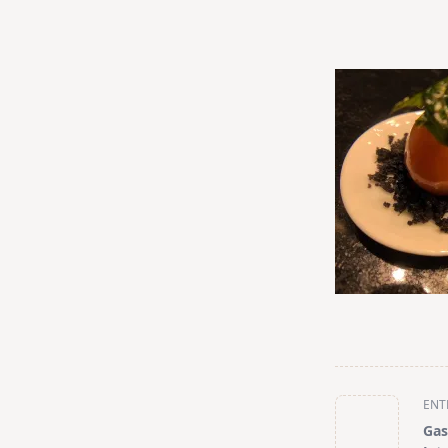
<span
ENT
class="nav-
Gas