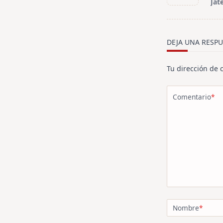
subtitle
Jat
screen-
reader-
text">Página<
DEJA UNA RESPU
Tu dirección de 
Comentario
*
Nombre
*