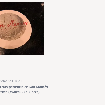
RADA ANTERIOR:
troexperiencia en San Mamés
etxea (#GureSukalkintza)