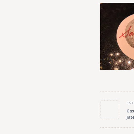
<span
ENT
class="nav-
Gas
subtitle
Jat
screen-
reader-