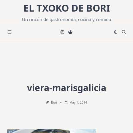
Saltar
EL TXOKO DE BORI
al
contenido
Un rincón de gastronomía, cocina y comida
viera-marisgalicia
Bori
May 1, 2014