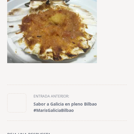
<span
ENTRADA ANTERIOR:
class="nav-
Sabor a Galicia en pleno Bilbao
subtitle
#MarisGaliciaBilbao
screen-
reader-
text">Página</span>