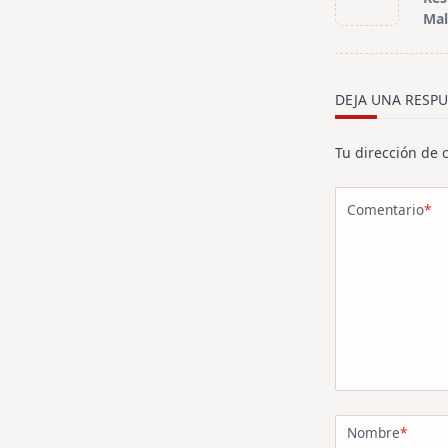
subtitle
Mal
screen-
reader-
text">Página<
DEJA UNA RESPU
Tu dirección de 
Comentario
*
Nombre
*