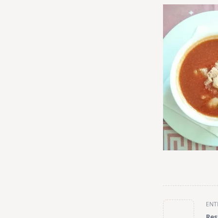
<span
ENT
class="nav-
Res