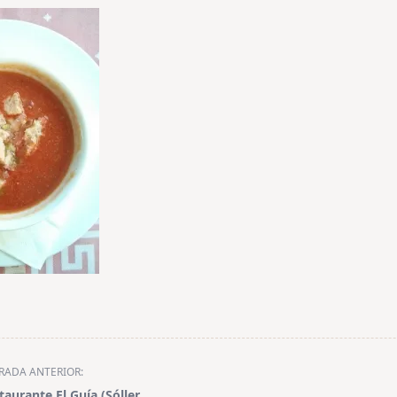
RADA ANTERIOR:
taurante El Guía (Sóller,