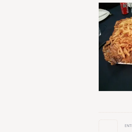
<span
ENT
class="nav-