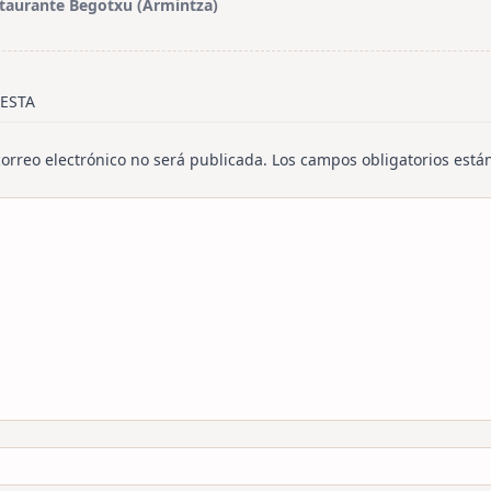
taurante Begotxu (Armintza)
/span>
ESTA
correo electrónico no será publicada.
Los campos obligatorios est