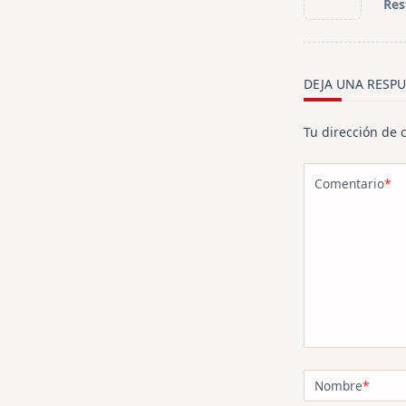
Res
subtitle
screen-
reader-
text">Página<
DEJA UNA RESPU
Tu dirección de 
Comentario
*
Nombre
*