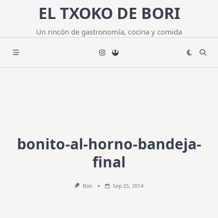
Saltar
EL TXOKO DE BORI
al
contenido
Un rincón de gastronomía, cocina y comida
bonito-al-horno-bandeja-
final
Bori
Sep 25, 2014