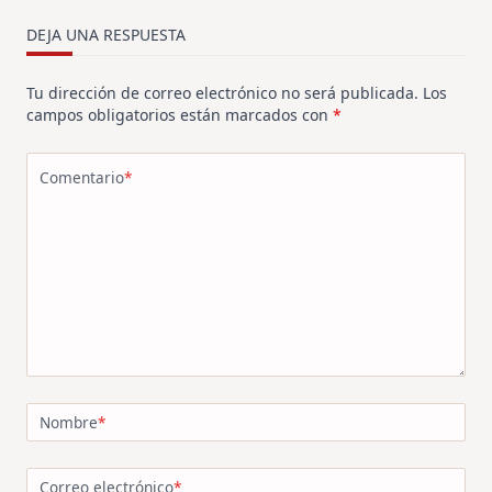
reader-
text">Página</span>
DEJA UNA RESPUESTA
Tu dirección de correo electrónico no será publicada.
Los
campos obligatorios están marcados con
*
Comentario
*
Nombre
*
Correo electrónico
*