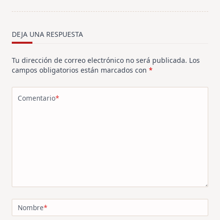
screen-
reader-
text">Página</span>
DEJA UNA RESPUESTA
Tu dirección de correo electrónico no será publicada.
Los
campos obligatorios están marcados con
*
Comentario
*
Nombre
*