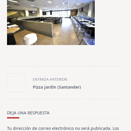
<span
ENTRADA ANTERIOR:
class="nav-
Pizza Jardín (Santander)
subtitle
screen-
reader-
text">Página</span>
DEJA UNA RESPUESTA
Tu dirección de correo electrónico no será publicada.
Los