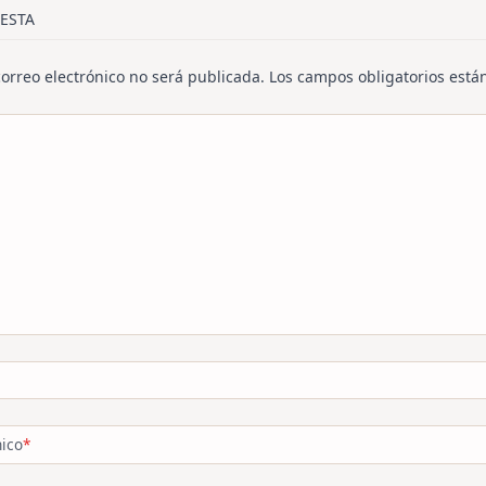
/span>
ESTA
correo electrónico no será publicada.
Los campos obligatorios est
nico
*