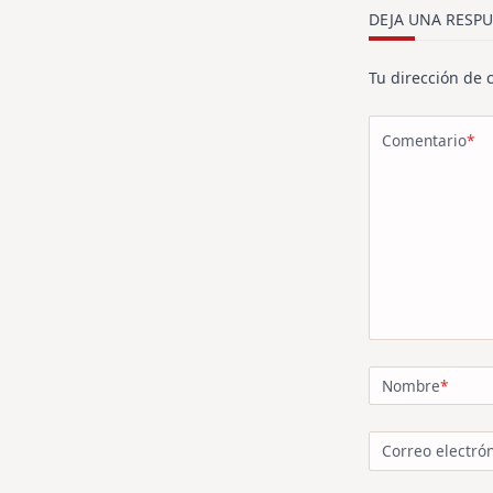
text">Página<
DEJA UNA RESPU
Tu dirección de 
Comentario
*
Nombre
*
Correo electró