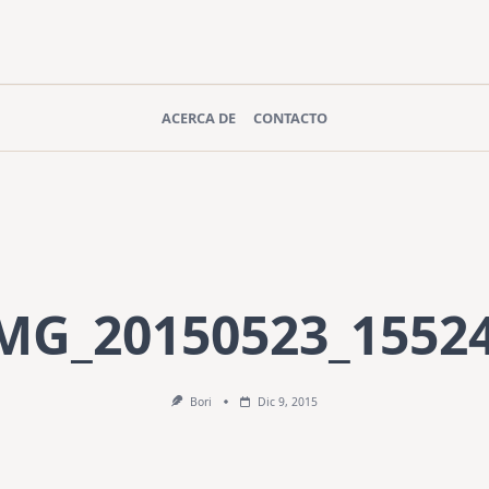
ACERCA DE
CONTACTO
MG_20150523_1552
Bori
Dic 9, 2015