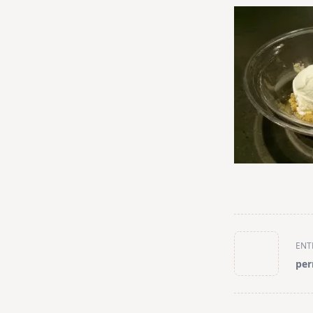
<span
ENT
class="nav-
per
subtitle
screen-
reader-