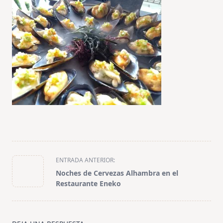
<span
ENTRADA ANTERIOR:
class="nav-
Noches de Cervezas Alhambra en el
subtitle
Restaurante Eneko
screen-
reader-
text">Página</span>